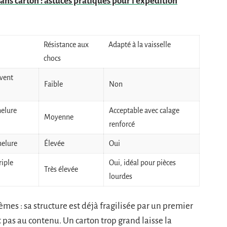
sans carton : astuces pratiques pour l'expédition
Résistance aux
Adapté à la vaisselle
chocs
vent
Faible
Non
elure
Acceptable avec calage
Moyenne
renforcé
nelure
Élevée
Oui
riple
Oui, idéal pour pièces
Très élevée
lourdes
mes : sa structure est déjà fragilisée par un premier
pas au contenu. Un carton trop grand laisse la