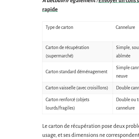
A découvrir également :
Envoyer un colis 
rapide
Type de carton
Cannelure
Carton de récupération
Simple, sou
(supermarché)
abîmée
Simple cann
Carton standard déménagement
neuve
Carton vaisselle (avec croisillons)
Double can
Carton renforcé (objets
Double ou t
lourds/fragiles)
cannelure
Le carton de récupération pose deux problè
usage, et ses dimensions ne correspondent 