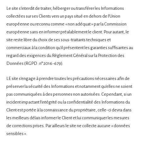
Le site s’interdit de traiter, héberger ou transférer les Informations
collectées sur ses Clients vers un pays situé en dehors de l’Union
européenne ou reconnu comme « non adéquat » par la Commission
européenne sans en informer préalablement le client. Pour autant, le
site reste libre du choix de ses sous-traitants techniques et
commerciaux à la condition qu’il présentent les garanties suffisantes au
regard des exigences du Règlement Général sur la Protection des
Données (RGPD : n° 2016-679).
LE site s’engage à prendre toutes les précautions nécessaires afin de
préserver la sécurité des Informations et notamment qu’elles ne soient
pas communiquées à des personnes non autorisées. Cependant, si un
incident impactant l’intégrité ou la confidentialité des Informations du
Client est portée à la connaissance du propriétaire, celle-ci devra dans
les meilleurs délais informer le Client et lui communiquer les mesures
de corrections prises. Par ailleurs le site ne collecte aucune « données
sensibles ».