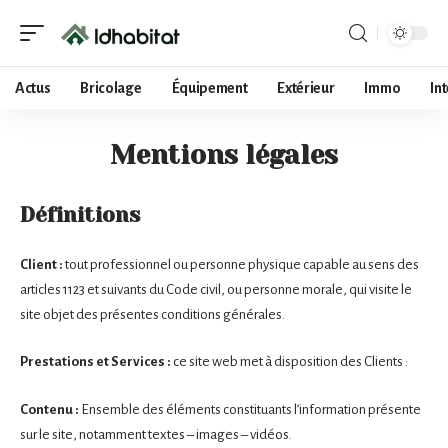
Actus
Bricolage
Équipement
Extérieur
Immo
In
Mentions légales
Définitions
Client :
tout professionnel ou personne physique capable au sens des
articles 1123 et suivants du Code civil, ou personne morale, qui visite le
site objet des présentes conditions générales.
Prestations et Services :
ce site web met à disposition des Clients :
Contenu :
Ensemble des éléments constituants l’information présente
sur le site, notamment textes – images – vidéos.