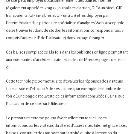
Le site peut employer occasionnellement des balises Internet
(également appelées « tags », ou balises d’action, GIF à un pixel, GIF
transparents, GIF invisibles et GIF un à un) et les déployer par
l’intermédiaire d’un partenaire spécialiste d’analyses Web susceptible
de se trouver (et donc de stocker les informations correspondantes, y
compris l’adresse IP de l’Utilisateur) dans un pays étranger.
Ces balises sont placées à la fois dans les publicités en ligne permettant
aux internautes d’accéder au site, et sur les différentes pages de celui-
ci.
Cette technologie permet au site d’évaluer les réponses des visiteurs
face au site et l’efficacité de ses actions (par exemple, le nombre de
fois où une page est ouverte et les informations consultées), ainsi que
l’utilisation de ce site par l’Utilisateur.
Le prestataire externe pourra éventuellement recueillir des
informations sur les visiteurs du site et d’autres sites Internet grâce à ces
balises, constituer des rapports sur l’activité du site à l’attention du