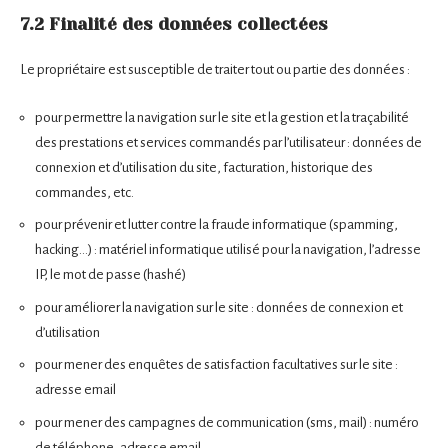
7.2 Finalité des données collectées
Le propriétaire est susceptible de traiter tout ou partie des données :
pour permettre la navigation sur le site et la gestion et la traçabilité
des prestations et services commandés par l’utilisateur : données de
connexion et d’utilisation du site, facturation, historique des
commandes, etc.
pour prévenir et lutter contre la fraude informatique (spamming,
hacking…) : matériel informatique utilisé pour la navigation, l’adresse
IP, le mot de passe (hashé)
pour améliorer la navigation sur le site : données de connexion et
d’utilisation
pour mener des enquêtes de satisfaction facultatives sur le site :
adresse email
pour mener des campagnes de communication (sms, mail) : numéro
de téléphone, adresse email