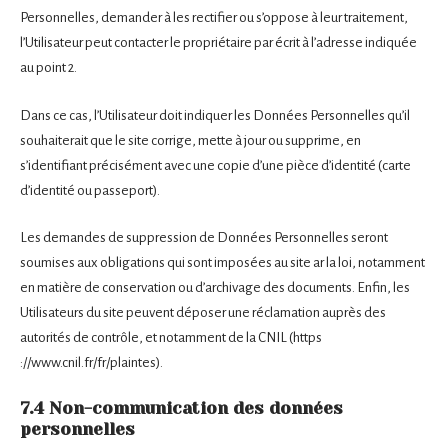
Personnelles, demander à les rectifier ou s’oppose à leur traitement,
l’Utilisateur peut contacter le propriétaire par écrit à l’adresse indiquée
au point 2.
Dans ce cas, l’Utilisateur doit indiquer les Données Personnelles qu’il
souhaiterait que le site corrige, mette à jour ou supprime, en
s’identifiant précisément avec une copie d’une pièce d’identité (carte
d’identité ou passeport).
Les demandes de suppression de Données Personnelles seront
soumises aux obligations qui sont imposées au site ar la loi, notamment
en matière de conservation ou d’archivage des documents. Enfin, les
Utilisateurs du site peuvent déposer une réclamation auprès des
autorités de contrôle, et notamment de la CNIL (https
://www.cnil.fr/fr/plaintes).
7.4 Non-communication des données
personnelles