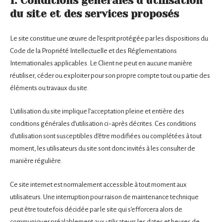
1. Conditions générales d’utilisation
du site et des services proposés
Le site constitue une œuvre de l’esprit protégée par les dispositions du
Code de la Propriété Intellectuelle et des Réglementations
Internationales applicables. Le Client ne peut en aucune manière
réutiliser, céder ou exploiter pour son propre compte tout ou partie des
éléments ou travaux du site.
L’utilisation du site implique l’acceptation pleine et entière des
conditions générales d’utilisation ci-après décrites. Ces conditions
d’utilisation sont susceptibles d’être modifiées ou complétées à tout
moment, les utilisateurs du site sont donc invités à les consulter de
manière régulière.
Ce site internet est normalement accessible à tout moment aux
utilisateurs. Une interruption pour raison de maintenance technique
peut être toutefois décidée par le site qui s’efforcera alors de
communiquer préalablement aux utilisateurs les dates et heures de