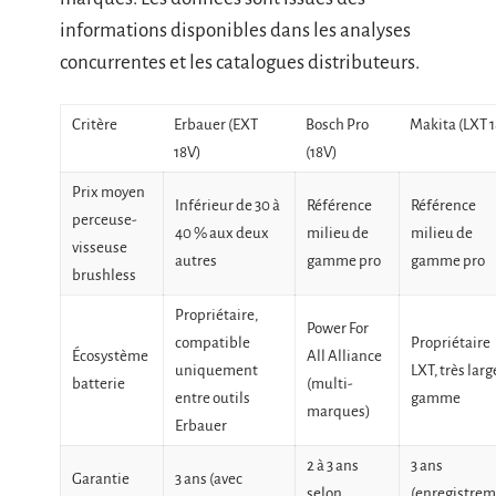
informations disponibles dans les analyses
concurrentes et les catalogues distributeurs.
Critère
Erbauer (EXT
Bosch Pro
Makita (LXT 
18V)
(18V)
Prix moyen
Inférieur de 30 à
Référence
Référence
perceuse-
40 % aux deux
milieu de
milieu de
visseuse
autres
gamme pro
gamme pro
brushless
Propriétaire,
Power For
compatible
Propriétaire
Écosystème
All Alliance
uniquement
LXT, très larg
batterie
(multi-
entre outils
gamme
marques)
Erbauer
2 à 3 ans
3 ans
Garantie
3 ans (avec
selon
(enregistre