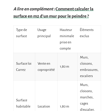
A lire en complément :
Comment calculer la
surface en m2 d'un mur pour le peindre ?
Type de
Usage
Hauteur
Éléments
surface
principal
minimale
exclus
prise en
compte
Murs,
Surface loi
Vente en
cloisons,
1,80 m
Carrez
copropriété
embrasures,
escaliers
Murs,
cloisons,
marches,
Surface
cages
habitable
Location
1,80 m
d’escalier,