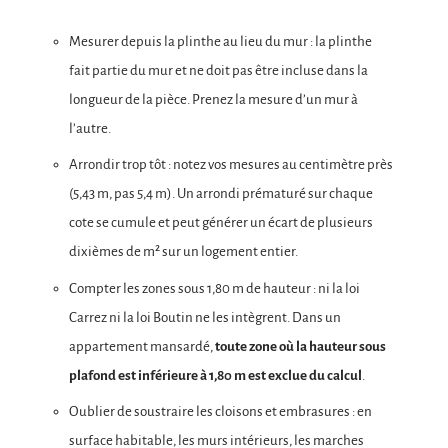
Mesurer depuis la plinthe au lieu du mur : la plinthe
fait partie du mur et ne doit pas être incluse dans la
longueur de la pièce. Prenez la mesure d’un mur à
l’autre.
Arrondir trop tôt : notez vos mesures au centimètre près
(5,43 m, pas 5,4 m). Un arrondi prématuré sur chaque
cote se cumule et peut générer un écart de plusieurs
dixièmes de m² sur un logement entier.
Compter les zones sous 1,80 m de hauteur : ni la loi
Carrez ni la loi Boutin ne les intègrent. Dans un
appartement mansardé,
toute zone où la hauteur sous
plafond est inférieure à 1,80 m est exclue du calcul
.
Oublier de soustraire les cloisons et embrasures : en
surface habitable, les murs intérieurs, les marches