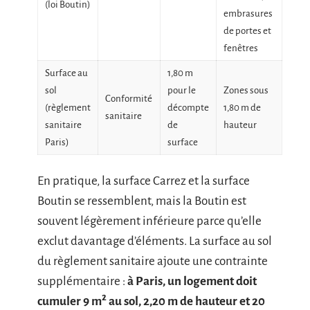
(loi Boutin)
embrasures
de portes et
fenêtres
Surface au
1,80 m
sol
pour le
Zones sous
Conformité
(règlement
décompte
1,80 m de
sanitaire
sanitaire
de
hauteur
Paris)
surface
En pratique, la surface Carrez et la surface
Boutin se ressemblent, mais la Boutin est
souvent légèrement inférieure parce qu’elle
exclut davantage d’éléments. La surface au sol
du règlement sanitaire ajoute une contrainte
supplémentaire :
à Paris, un logement doit
cumuler 9 m² au sol, 2,20 m de hauteur et 20