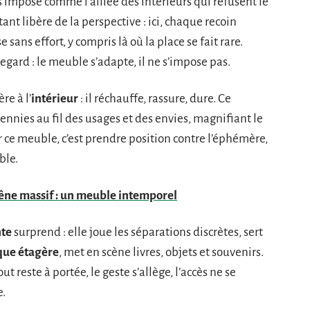
s’impose comme l’alliée des intérieurs qui refusent le
ant libère de la perspective : ici, chaque recoin
sans effort, y compris là où la place se fait rare.
egard : le meuble s’adapte, il ne s’impose pas.
re à l’
intérieur
: il réchauffe, rassure, dure. Ce
cennies au fil des usages et des envies, magnifiant le
 ce meuble, c’est prendre position contre l’éphémère,
ble.
hêne massif : un meuble intemporel
nte
surprend : elle joue les séparations discrètes, sert
que étagère
, met en scène livres, objets et souvenirs.
ut reste à portée, le geste s’allège, l’accès ne se
e.