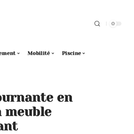
ement
Mobilité
Piscine
ournante en
n meuble
ant