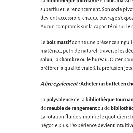
La
bibliothèque tournante
en
bois massif
superflu et le renoncement. Son socle pivot
devient accessible, chaque ouvrage s’expose 
Aucun compromis sur la capacité ni sur le r
Le
bois massif
donne une présence singuliè
matériau, pétri de naturel, traverse les dé
salon
, la
chambre
ou le bureau. Opter pour
préférer la qualité vraie à la profusion jeta
A lire également :
Acheter un buffet en c
La
polyvalence
de la
bibliothèque tourna
de
meuble de rangement
ou de
bibliothè
La rotation fluide simplifie le quotidien : to
négocie plus. L’expérience devient intuitiv